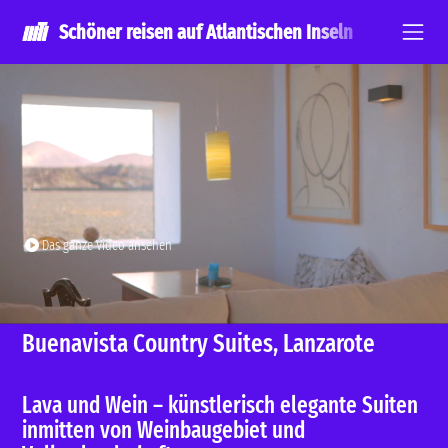
Skip
Schöner reisen auf Atlantischen Inseln
to
main
content
Das ganze Video ansehen
Buenavista Country Suites, Lanzarote
Lava und Wein – künstlerisch elegante Suiten
inmitten von Weinbaugebiet und