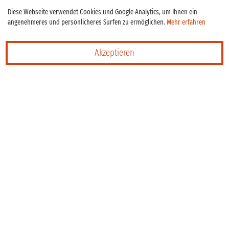
Diese Webseite verwendet Cookies und Google Analytics, um Ihnen ein
angenehmeres und persönlicheres Surfen zu ermöglichen.
Mehr erfahren
Akzeptieren
MTI House of Travel
Schöner und nachhaltiger reisen
Schöner reisen auf Atlantischen Inseln
Buenavista Country Suites,
Lanzarote
Lava und Wein – Die mit einer künstlerischen
eleganten minimalistischen Note versehenen
Appartement-Suiten befinden sich idyllisch